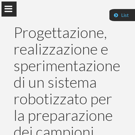
List
Progettazione,
realizzazione e
Paolo Prandini
sperimentazione
di un sistema
Home
robotizzato per
Pubblicazioni
la preparazione
Insegnamenti
Contatti
dei campioni