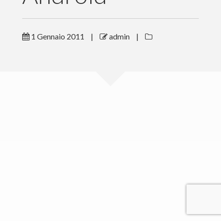
Accedi / Registrati
Cookie
1 Gennaio 2011
|
admin
|
Paolo Prandini © 2015