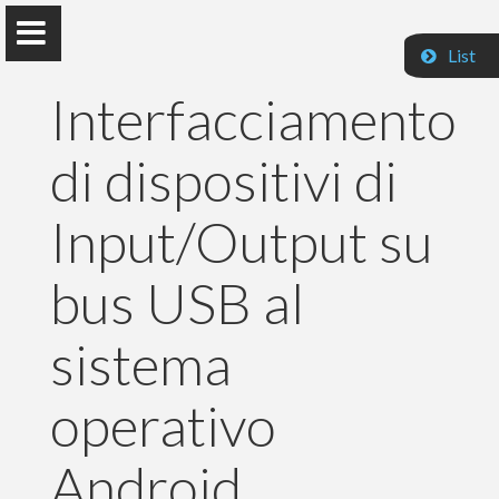
List
Interfacciamento
di dispositivi di
Paolo Prandini
Input/Output su
bus USB al
Home
sistema
Pubblicazioni
operativo
Insegnamenti
Contatti
Android