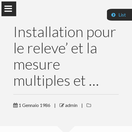
List
Installation pour
le releve’ et la
Paolo Prandini
mesure
multiples et …
Home
Pubblicazioni
1 Gennaio 1986
|
admin
|
Insegnamenti
Contatti