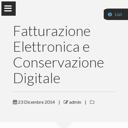
List
Fatturazione
Elettronica e
Paolo Prandini
Conservazione
Digitale
Home
Pubblicazioni
23 Dicembre 2014
|
admin
|
Insegnamenti
Contatti