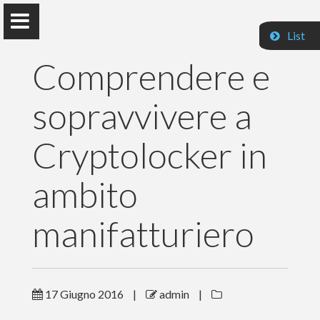
List
Comprendere e
sopravvivere a
Paolo Prandini
Cryptolocker in
ambito
Home
manifatturiero
Pubblicazioni
Insegnamenti
Contatti
17 Giugno 2016
|
admin
|